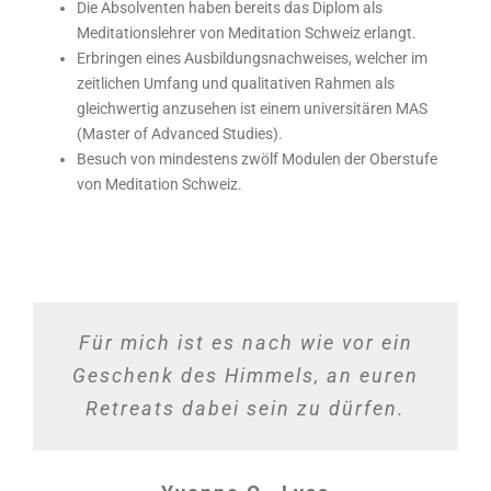
Die Absolventen haben bereits das Diplom als
Meditationslehrer von Meditation Schweiz erlangt.
Erbringen eines Ausbildungsnachweises, welcher im
zeitlichen Umfang und qualitativen Rahmen als
gleichwertig anzusehen ist einem universitären MAS
(Master of Advanced Studies).
Besuch von mindestens zwölf Modulen der Oberstufe
von Meditation Schweiz.
Dieser Kurs macht mich reich und
Ein grosses Kompliment an euch
Für mich ist es nach wie vor ein
Geschenk des Himmels, an euren
reicher… Ich sehe auch, wie viel
beide! Ich finde, ihr macht das
wunderbar. Ihr seid begeisternd,
Arbeit, Erfahrung und Herzblut
Retreats dabei sein zu dürfen.
darin steckt. Deshalb fühle ich
streng, einfühlsam, kraftvoll,
humorvoll, mutig und ermutigend.
mich grossartig beschenkt.