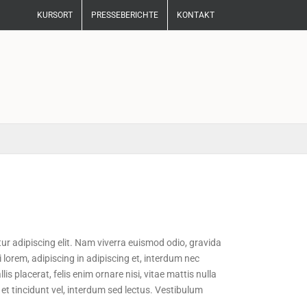
KURSORT
PRESSEBERICHTE
KONTAKT
ur adipiscing elit. Nam viverra euismod odio, gravida
 lorem, adipiscing in adipiscing et, interdum nec
lis placerat, felis enim ornare nisi, vitae mattis nulla
et tincidunt vel, interdum sed lectus. Vestibulum