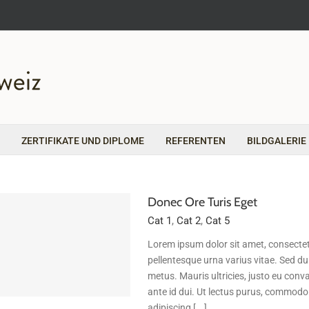
ZERTIFIKATE UND DIPLOME
REFERENTEN
BILDGALERIE
Donec Ore Turis Eget
Cat 1
,
Cat 2
,
Cat 5
Lorem ipsum dolor sit amet, consectet
pellentesque urna varius vitae. Sed dui
metus. Mauris ultricies, justo eu conval
ante id dui. Ut lectus purus, commodo 
adipiscing [...]