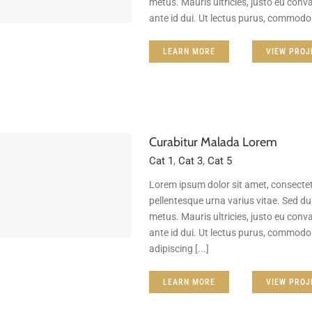
metus. Mauris ultricies, justo eu conval
ante id dui. Ut lectus purus, commodo 
LEARN MORE
VIEW PROJ
Curabitur Malada Lorem
Cat 1
,
Cat 3
,
Cat 5
Lorem ipsum dolor sit amet, consectet
pellentesque urna varius vitae. Sed dui
metus. Mauris ultricies, justo eu conval
ante id dui. Ut lectus purus, commodo 
adipiscing [...]
LEARN MORE
VIEW PROJ